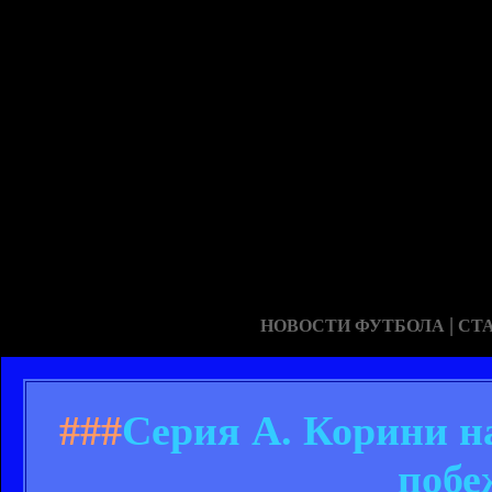
|
НОВОСТИ ФУТБОЛА
СТ
###
Серия А. Корини на
побе