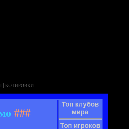
|
Ы
КОТИРОВКИ
Топ клубов
мо
###
мира
Топ игроков