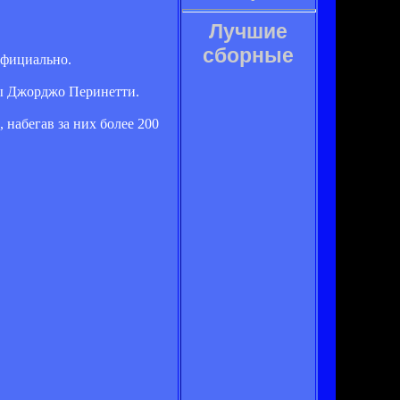
Лучшие
сборные
официально.
ны Джорджо Перинетти.
 набегав за них более 200