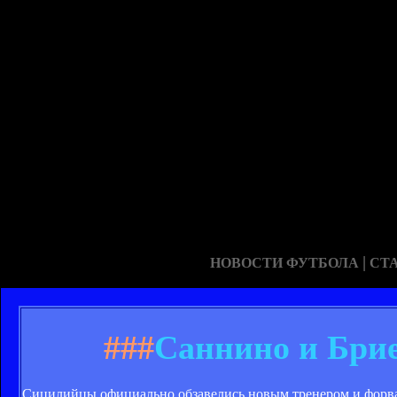
|
НОВОСТИ ФУТБОЛА
СТ
###
Саннино и Брие
Сицилийцы официально обзавелись новым тренером и форв