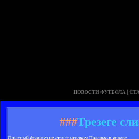
|
НОВОСТИ ФУТБОЛА
СТ
###
Трезеге сл
Опытный француз не станет игроком Палермо в январе.