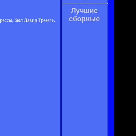
Лучшие
сборные
рессы, был Давид Трезеге,