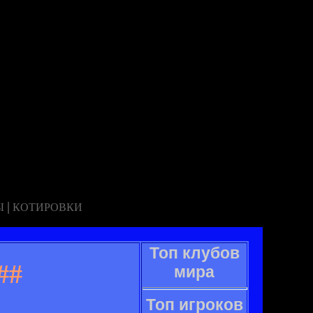
|
Ы
КОТИРОВКИ
Топ клубов
##
мира
Топ игроков