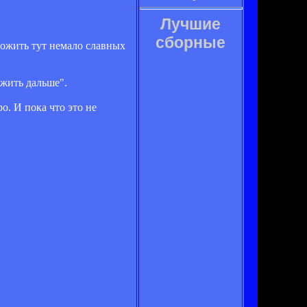
Лучшие
сборные
прожить тут немало славных
 жить дальше".
о. И пока что это не