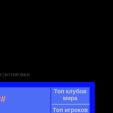
|
Ы
КОТИРОВКИ
Топ клубов
#
мира
Топ игроков