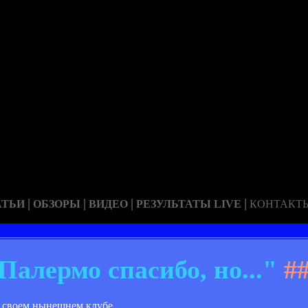
|
|
|
|
АТЬИ
ОБЗОРЫ
ВИДЕО
РЕЗУЛЬТАТЫ LIVE
КОНТАКТ
Палермо спасибо, но..."
##
в своем нынешнем клубе.