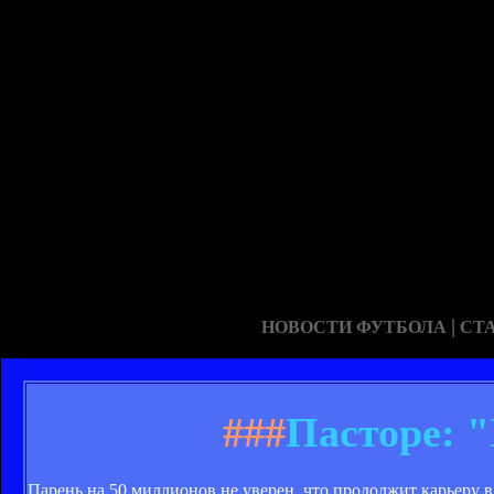
|
НОВОСТИ ФУТБОЛА
СТ
###
Пасторе: "
Парень на 50 миллионов не уверен, что продолжит карьеру 