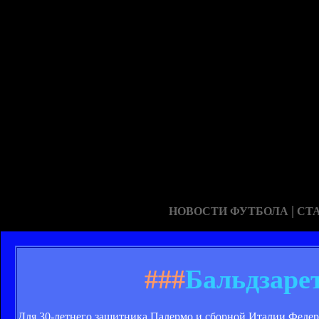
|
НОВОСТИ ФУТБОЛА
СТ
###
Бальдзаре
Для 30-летнего защитника Палермо и сборной Италии Федер